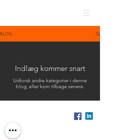
BLOG
Dit community
Alle indlæg
Indlæg kommer snart
Kom i gang
Dit community
Udforsk andre kategorier i denne
blog, eller kom tilbage senere.
Blogtips